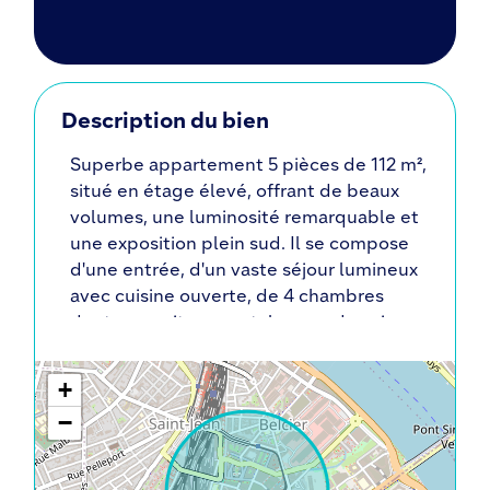
Description du bien
Superbe appartement 5 pièces de 112 m²,
situé en étage élevé, offrant de beaux
volumes, une luminosité remarquable et
une exposition plein sud. Il se compose
d'une entrée, d'un vaste séjour lumineux
avec cuisine ouverte, de 4 chambres
dont une suite parentale avec dressing,
d'une salle de bains, d'une salle d'eau
avec WC, d'un WC indépendant, ainsi
+
que d'une loggia de 17 m². Le quartier
−
offre un excellent confort de vie avec de
nombreux commerces de proximité, des
équipements et lieux de loisirs tels