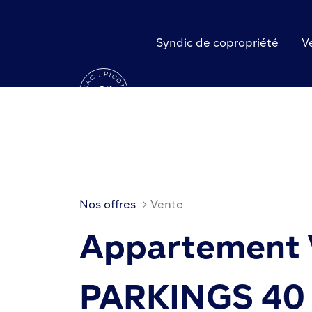
Skip
to
content
Syndic de copropriété
V
Nos offres
Vente
Appartement 
PARKINGS 40 