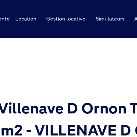
ente – Location
Gestion locative
Simulateurs
Villenave D Ornon
m2 - VILLENAVE D