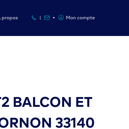
À propos
Mon compte
 T2 BALCON ET
 ORNON 33140