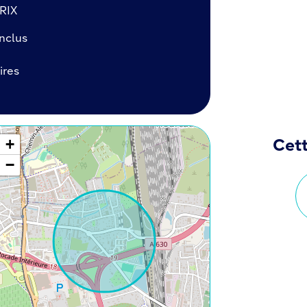
RIX
inclus
ires
+
Cett
−