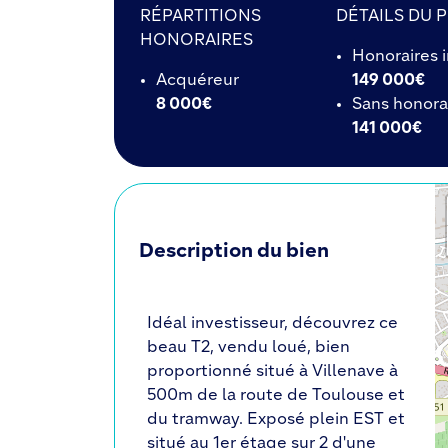
RÉPARTITIONS
DÉTAILS DU P
HONORAIRES
Honoraires 
Acquéreur
149 000€
8 000€
Sans honora
141 000€
Description du bien
Idéal investisseur, découvrez ce
beau T2, vendu loué, bien
proportionné situé à Villenave à
500m de la route de Toulouse et
du tramway. Exposé plein EST et
situé au 1er étage sur 2 d'une