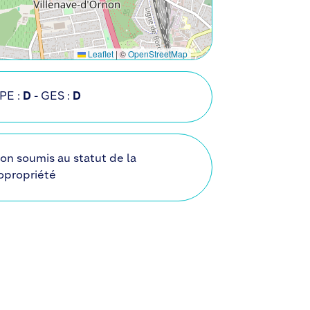
Leaflet
|
©
OpenStreetMap
PE :
D
- GES :
D
on soumis au statut de la
opropriété